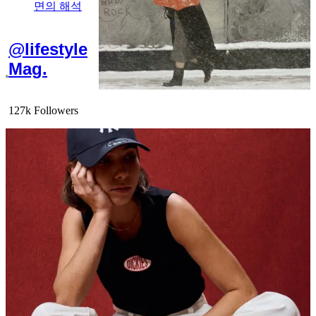
면의 해석
@lifestyle
Mag.
127k Followers