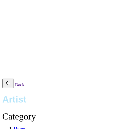
Work
Magazine
Shop
Contact Us
Studio
Work
Magazine
Shop
Contact Us
© 2016-2025 CSUCSA STUDIO. All rights reserved
Back
Artist
Category
Home