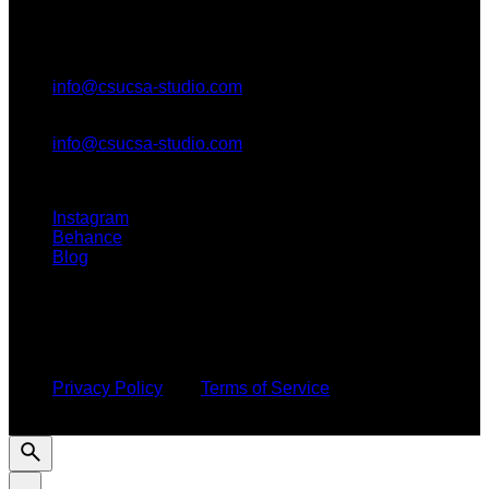
General questions
info@csucsa-studio.com
New business enquiries
info@csucsa-studio.com
Instagram
Behance
Blog
This site is protected by reCAPTCHA and the Google
Privacy Policy
and
Terms of Service
apply.
© 2016-2025 CSUCSA STUDIO. All rights reserved