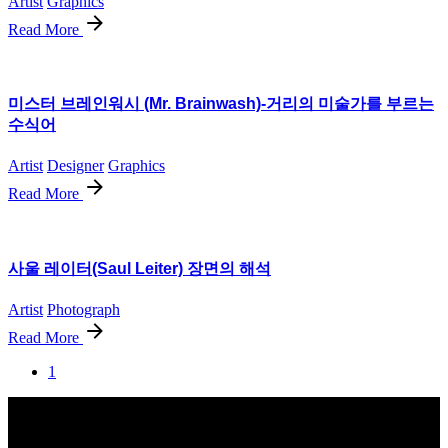
Artist
Graphics
Read More
미스터 브레인워시 (Mr. Brainwash)-거리의 미술가를 부르는
수식어
Artist
Designer
Graphics
Read More
사울 레이터(Saul Leiter) 장면의 해석
Artist
Photograph
Read More
1
SEOUL
17, Toegye-ro 42-gil, Jung-gu,
Seoul, Republic of Korea