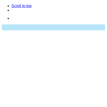
Scroll to top
Skip
to
content
Studio