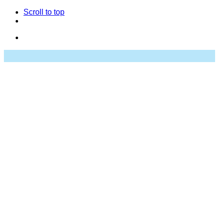
Scroll to top
Skip
to
content
Studio