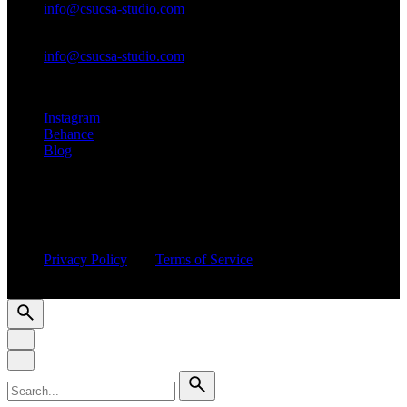
info@csucsa-studio.com
New business enquiries
info@csucsa-studio.com
Instagram
Behance
Blog
This site is protected by reCAPTCHA and the Google
Privacy Policy
and
Terms of Service
apply.
© 2016-2025 CSUCSA STUDIO. All rights reserved
Search
for